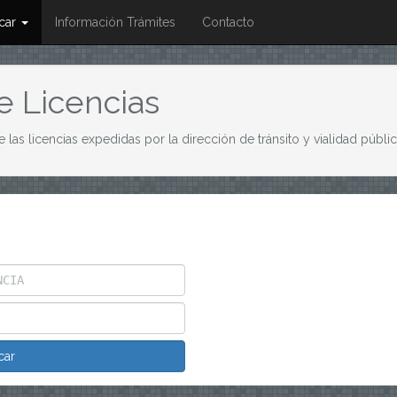
icar
Información Trámites
Contacto
e Licencias
de las licencias expedidas por la dirección de tránsito y vialidad púb
car